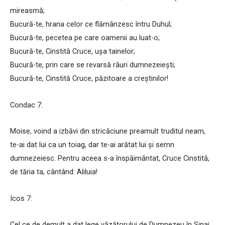
mireasmă;
Bucură-te, hrana celor ce flămânzesc întru Duhul;
Bucură-te, pecetea pe care oamenii au luat-o;
Bucură-te, Cinstită Cruce, ușa tainelor;
Bucură-te, prin care se revarsă râuri dumnezeiești;
Bucură-te, Cinstită Cruce, păzitoare a creștinilor!
Condac 7:
Moise, voind a izbăvi din stricăciune preamult truditul neam,
te-ai dat lui ca un toiag, dar te-ai arătat lui și semn
dumnezeiesc. Pentru aceea s-a înspăimântat, Cruce Cinstită,
de tăria ta, cântând: Aliluia!
Icos 7:
Cel ce de demult a dat lege văzătorului de Dumnezeu în Sinai,