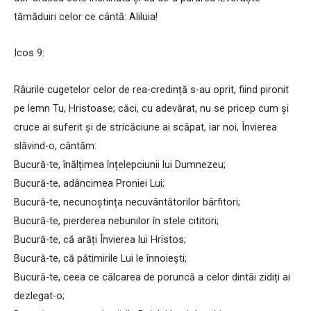
tămăduiri celor ce cântă: Aliluia!
Icos 9:
Râurile cugetelor celor de rea-credință s-au oprit, fiind pironit
pe lemn Tu, Hristoase; căci, cu adevărat, nu se pricep cum și
cruce ai suferit și de stricăciune ai scăpat, iar noi, Învierea
slăvind-o, cântăm:
Bucură-te, înălțimea înțelepciunii lui Dumnezeu;
Bucură-te, adâncimea Proniei Lui;
Bucură-te, necunoștința necuvântătorilor bârfitori;
Bucură-te, pierderea nebunilor în stele cititori;
Bucură-te, că arăți Învierea lui Hristos;
Bucură-te, că pătimirile Lui le înnoiești;
Bucură-te, ceea ce călcarea de poruncă a celor dintâi zidiți ai
dezlegat-o;