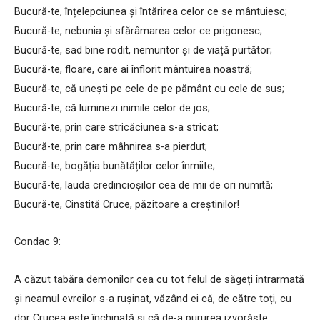
Bucură-te, înțelepciunea și întărirea celor ce se mântuiesc;
Bucură-te, nebunia și sfărâmarea celor ce prigonesc;
Bucură-te, sad bine rodit, nemuritor și de viață purtător;
Bucură-te, floare, care ai înflorit mântuirea noastră;
Bucură-te, că unești pe cele de pe pământ cu cele de sus;
Bucură-te, că luminezi inimile celor de jos;
Bucură-te, prin care stricăciunea s-a stricat;
Bucură-te, prin care mâhnirea s-a pierdut;
Bucură-te, bogăția bunătăților celor înmiite;
Bucură-te, lauda credincioșilor cea de mii de ori numită;
Bucură-te, Cinstită Cruce, păzitoare a creștinilor!
Condac 9:
A căzut tabăra demonilor cea cu tot felul de săgeți întrarmată
și neamul evreilor s-a rușinat, văzând ei că, de către toți, cu
dor Crucea este închinată și că de-a pururea izvorăște