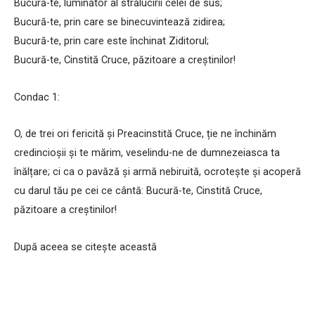
Bucură-te, luminător al strălucirii celei de sus;
Bucură-te, prin care se binecuvintează zidirea;
Bucură-te, prin care este închinat Ziditorul;
Bucură-te, Cinstită Cruce, păzitoare a creștinilor!
Condac 1:
O, de trei ori fericită și Preacinstită Cruce, ție ne închinăm
credincioșii și te mărim, veselindu-ne de dumnezeiasca ta
înălțare; ci ca o pavăză și armă nebiruită, ocrotește și acoperă
cu darul tău pe cei ce cântă: Bucură-te, Cinstită Cruce,
păzitoare a creștinilor!
După aceea se citește această