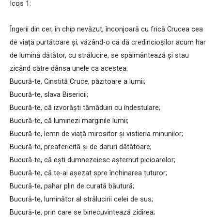
Icos 1:
Îngerii din cer, în chip nevăzut, înconjoară cu frică Crucea cea
de viață purtătoare și, văzând-o că dă credincioșilor acum har
de lumină dătător, cu strălucire, se spăimântează și stau
zicând către dânsa unele ca acestea:
Bucură-te, Cinstită Cruce, păzitoare a lumii;
Bucură-te, slava Bisericii;
Bucură-te, că izvorăști tămăduiri cu îndestulare;
Bucură-te, că luminezi marginile lumii;
Bucură-te, lemn de viață mirositor și vistieria minunilor;
Bucură-te, preafericită și de daruri dătătoare;
Bucură-te, că ești dumnezeiesc așternut picioarelor;
Bucură-te, că te-ai așezat spre închinarea tuturor;
Bucură-te, pahar plin de curată băutură;
Bucură-te, luminător al strălucirii celei de sus;
Bucură-te, prin care se binecuvintează zidirea;