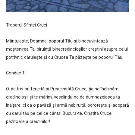
Troparul Sfintei Cruci
Mântuiește, Doamne, poporul Tău și binecuvintează
moștenirea Ta; biruință binecredincioșilor creștini asupra celui
potrivnic dăruiește și cu Crucea Ta păzește pe poporul Tău.
Condac 1:
O, de trei ori fericită și Preacinstită Cruce, ție ne închinăm
credincioșii și te mărim, veselindu-ne de dumnezeiasca ta
înălțare; ci ca o pavăză și armă nebiruită, ocrotește și acoperă
cu darul tău pe cei ce cântă: Bucură-te, Cinstită Cruce,
păzitoare a creștinilor!