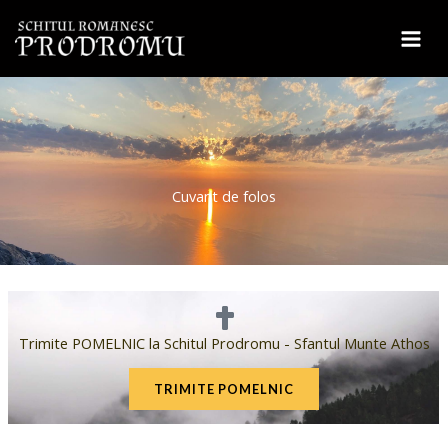
Sari
la
conținut
Cuvant de folos
Trimite POMELNIC la Schitul Prodromu - Sfantul Munte Athos
TRIMITE POMELNIC