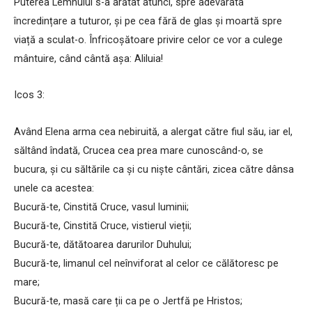
Puterea Lemnului s-a arătat atunci, spre adevărata
încredințare a tuturor, și pe cea fără de glas și moartă spre
viață a sculat-o. Înfricoșătoare privire celor ce vor a culege
mântuire, când cântă așa: Aliluia!
Icos 3:
Având Elena arma cea nebiruită, a alergat către fiul său, iar el,
săltând îndată, Crucea cea prea mare cunoscând-o, se
bucura, și cu săltările ca și cu niște cântări, zicea către dânsa
unele ca acestea:
Bucură-te, Cinstită Cruce, vasul luminii;
Bucură-te, Cinstită Cruce, vistierul vieții;
Bucură-te, dătătoarea darurilor Duhului;
Bucură-te, limanul cel neînviforat al celor ce călătoresc pe
mare;
Bucură-te, masă care ții ca pe o Jertfă pe Hristos;