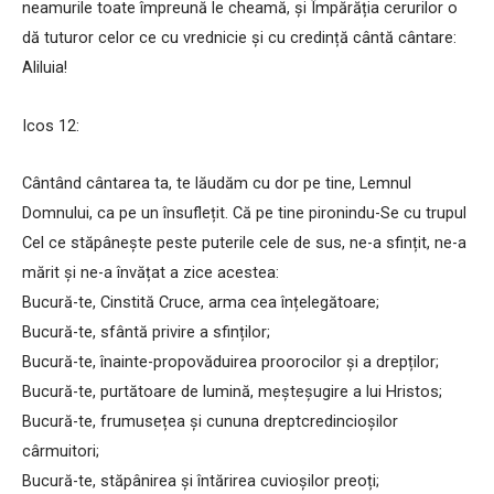
neamurile toate împreună le cheamă, și Împărăția cerurilor o
dă tuturor celor ce cu vrednicie și cu credință cântă cântare:
Aliluia!
Icos 12:
Cântând cântarea ta, te lăudăm cu dor pe tine, Lemnul
Domnului, ca pe un însuflețit. Că pe tine pironindu-Se cu trupul
Cel ce stăpânește peste puterile cele de sus, ne-a sfințit, ne-a
mărit și ne-a învățat a zice acestea:
Bucură-te, Cinstită Cruce, arma cea înțelegătoare;
Bucură-te, sfântă privire a sfinților;
Bucură-te, înainte-propovăduirea proorocilor și a drepților;
Bucură-te, purtătoare de lumină, meșteșugire a lui Hristos;
Bucură-te, frumusețea și cununa dreptcredincioșilor
cârmuitori;
Bucură-te, stăpânirea și întărirea cuvioșilor preoți;