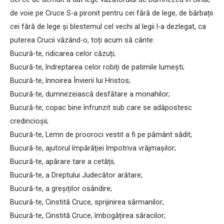
de voie pe Cruce S-a pironit pentru cei fără de lege, de bărbații
cei fără de lege și blestemul cel vechi al legii l-a dezlegat, ca
puterea Crucii văzând-o, toți acum să cânte:
Bucură-te, ridicarea celor căzuți;
Bucură-te, îndreptarea celor robiți de patimile lumești;
Bucură-te, înnoirea Învierii lui Hristos;
Bucură-te, dumnezeiască desfătare a monahilor;
Bucură-te, copac bine înfrunzit sub care se adăpostesc
credincioșii;
Bucură-te, Lemn de prooroci vestit a fi pe pământ sădit;
Bucură-te, ajutorul împărăției împotriva vrăjmașilor;
Bucură-te, apărare tare a cetății;
Bucură-te, a Dreptului Judecător arătare;
Bucură-te, a greșiților osândire;
Bucură-te, Cinstită Cruce, sprijinirea sărmanilor;
Bucură-te, Cinstită Cruce, îmbogățirea săracilor;