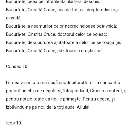
Bucură-te, ceea ce intrările Raiului le-ai deschis;
Bucură-te, Cinstită Cruce, cea de toți cei dreptcredincioși
cinstită;
Bucură-te, a neamurilor celor necredincioase potrivnică;
Bucură-te, Cinstită Cruce, doctorul celor ce bolesc;
Bucură-te, de-a pururea ajutătoare a celor ce se roagă ție;
Bucură-te, Cinstită Cruce, păzitoare a creștinilor!
Condac 10:
Lumea vrând a o mântui, Împodobitorul lumii la dânsa S-a
pogorât în chip de negrăit și, întrupat fiind, Crucea a suferit, și
pentru noi pe toate ca noi le primește. Pentru aceea, și
izbăvindu-ne pe noi, de la toți aude: Aliluia!
Icos 10: