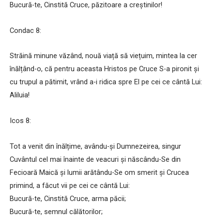
Bucură-te, Cinstită Cruce, păzitoare a creștinilor!
Condac 8:
Străină minune văzând, nouă viață să viețuim, mintea la cer
înălțând-o, că pentru aceasta Hristos pe Cruce S-a pironit și
cu trupul a pătimit, vrând a-i ridica spre El pe cei ce cântă Lui:
Aliluia!
Icos 8:
Tot a venit din înălțime, avându-și Dumnezeirea, singur
Cuvântul cel mai înainte de veacuri și născându-Se din
Fecioară Maică și lumii arătându-Se om smerit și Crucea
primind, a făcut vii pe cei ce cântă Lui:
Bucură-te, Cinstită Cruce, arma păcii;
Bucură-te, semnul călătorilor;