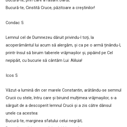
Bucură-te, prin care a răsărit Darul;
Bucură-te, Cinstită Cruce, păzitoare a creștinilor!
Condac 5:
Lemnul cel de Dumnezeu dăruit privindu-l toți, la
acoperământul lui acum să alergăm, și ca pe o armă ținându-l,
printr-însul să biruim taberele vrăjmașilor și, pipăind pe Cel
nepipăit, cu bucurie să cântăm Lui: Aliluia!
Icos 5:
Văzut-a lumină din cer marele Constantin, arătându-se semnul
Crucii cu stele, întru care și biruind mulțimea vrăjmașilor, s-a
sârguit de a descoperit lemnul Crucii și a zis către dânsul
unele ca acestea:
Bucură-te, marginea sfatului celui negrăit;