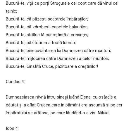
Bucură-te, viță ce porți Strugurele cel copt care dă vinul cel
tainic;
Bucură-te, că păzești sceptrele împăraților;
Bucură-te, că zdrobești capetele balaurilor;
Bucură-te, strălucită cunoștință a credinței;
Bucură-te, păzitoarea a toată lumea;
Bucură-te, binecuvântarea lui Dumnezeu către muritori;
Bucură-te, mijlocirea către Dumnezeu a celor muritori;
Bucură-te, Cinstită Cruce, păzitoare a creștinilor!
Condac 4:
Dumnezeiasca râvnă întru sineși luând Elena, cu osârdie a
căutat și a aflat Crucea care în pământ era ascunsă și pe cer
împăratului se arătase, pe care lăudând-o a zis: Aliluia!
Icos 4: