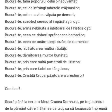
Bucură-te, tăria poporului celui binecuvântat;
Bucură-te, cel ce înfrângi taberele vrăjmașilor;
Bucură-te, cel ce arzi cu văpaia pe demoni;
Bucură-te, sceptrul ceresc al împărăteștii oști;
Bucură-te, armă nebiruită a iubitoarei de Hristos oști;
Bucură-te, ceea ce dobori sprânceana barbarilor;
Bucură-te, ceea ce ocârmuiești sufletele oamenilor;
Bucură-te, izbăvitoarea multor răutăți;
Bucură-te, dăruitoarea multor bunătăți;
Bucură-te, prin care saltă purtătorii de Hristos;
Bucură-te, prin care iudeii se tânguiesc;
Bucură-te, Cinstită Cruce, păzitoare a creștinilor!
Condac 6:
Scară până la cer s-a făcut Crucea Domnului, pe toți suindu-i
de la pământ către înălțimea cerului, ca să locuiască împreună