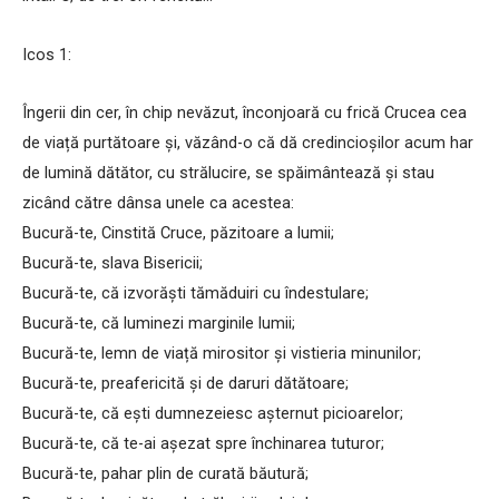
Icos 1:
Îngerii din cer, în chip nevăzut, înconjoară cu frică Crucea cea
de viață purtătoare și, văzând-o că dă credincioșilor acum har
de lumină dătător, cu strălucire, se spăimântează și stau
zicând către dânsa unele ca acestea:
Bucură-te, Cinstită Cruce, păzitoare a lumii;
Bucură-te, slava Bisericii;
Bucură-te, că izvorăști tămăduiri cu îndestulare;
Bucură-te, că luminezi marginile lumii;
Bucură-te, lemn de viață mirositor și vistieria minunilor;
Bucură-te, preafericită și de daruri dătătoare;
Bucură-te, că ești dumnezeiesc așternut picioarelor;
Bucură-te, că te-ai așezat spre închinarea tuturor;
Bucură-te, pahar plin de curată băutură;