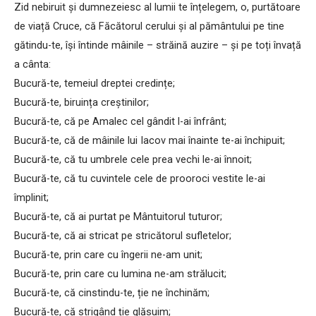
Zid nebiruit și dumnezeiesc al lumii te înțelegem, o, purtătoare
de viață Cruce, că Făcătorul cerului și al pământului pe tine
gătindu-te, își întinde mâinile – străină auzire – și pe toți învață
a cânta:
Bucură-te, temeiul dreptei credințe;
Bucură-te, biruința creștinilor;
Bucură-te, că pe Amalec cel gândit l-ai înfrânt;
Bucură-te, că de mâinile lui Iacov mai înainte te-ai închipuit;
Bucură-te, că tu umbrele cele prea vechi le-ai înnoit;
Bucură-te, că tu cuvintele cele de prooroci vestite le-ai
împlinit;
Bucură-te, că ai purtat pe Mântuitorul tuturor;
Bucură-te, că ai stricat pe stricătorul sufletelor;
Bucură-te, prin care cu îngerii ne-am unit;
Bucură-te, prin care cu lumina ne-am strălucit;
Bucură-te, că cinstindu-te, ție ne închinăm;
Bucură-te, că strigând ție glăsuim;