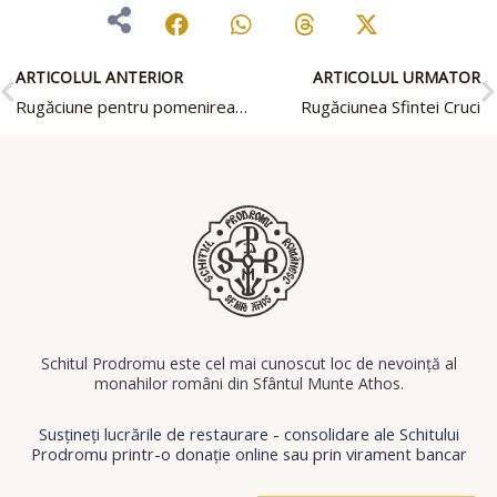
Prev
N
ARTICOLUL ANTERIOR
ARTICOLUL URMATOR
Rugăciune pentru pomenirea celor adormiți
Rugăciunea Sfintei Cruci
Schitul Prodromu este cel mai cunoscut loc de nevoinţă al
monahilor români din Sfântul Munte Athos.
Susțineți lucrările de restaurare - consolidare ale Schitului
Prodromu printr-o donație online sau prin virament bancar