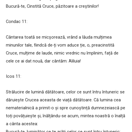
Bucură-te, Cinstită Cruce, păzitoare a creștinilor!
Condac 11:
Cântarea toată se micșorează, vrând a lăuda mulțimea
minunilor tale, fiindcă de-ți vom aduce ție, o, preacinstită
Cruce, mulțime de laude, nimic vrednic nu împlinim, față de
cele ce ai dat nouă, dar cântăm: Aliluia!
Icos 11:
Strălucire de lumină dătătoare, celor ce sunt întru întuneric se
dăruiește Crucea aceasta de viață dătătoare. Că lumina cea
nematerialnică a primit-o și spre cunoștință dumnezeiască pe
toți povățuiește și, înălțându-se acum, mintea noastră o înalță
a cânta acestea:
Bucură-te, luminător ce te arăți celor ce sunt întru întuneric;