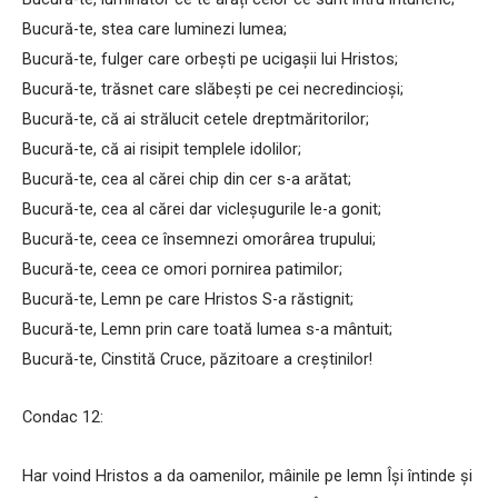
Bucură-te, stea care luminezi lumea;
Bucură-te, fulger care orbești pe ucigașii lui Hristos;
Bucură-te, trăsnet care slăbești pe cei necredincioși;
Bucură-te, că ai strălucit cetele dreptmăritorilor;
Bucură-te, că ai risipit templele idolilor;
Bucură-te, cea al cărei chip din cer s-a arătat;
Bucură-te, cea al cărei dar vicleșugurile le-a gonit;
Bucură-te, ceea ce însemnezi omorârea trupului;
Bucură-te, ceea ce omori pornirea patimilor;
Bucură-te, Lemn pe care Hristos S-a răstignit;
Bucură-te, Lemn prin care toată lumea s-a mântuit;
Bucură-te, Cinstită Cruce, păzitoare a creștinilor!
Condac 12:
Har voind Hristos a da oamenilor, mâinile pe lemn Își întinde și