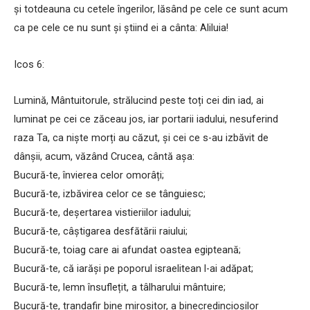
și totdeauna cu cetele îngerilor, lăsând pe cele ce sunt acum
ca pe cele ce nu sunt și știind ei a cânta: Aliluia!
Icos 6:
Lumină, Mântuitorule, strălucind peste toți cei din iad, ai
luminat pe cei ce zăceau jos, iar portarii iadului, nesuferind
raza Ta, ca niște morți au căzut, și cei ce s-au izbăvit de
dânșii, acum, văzând Crucea, cântă așa:
Bucură-te, învierea celor omorâți;
Bucură-te, izbăvirea celor ce se tânguiesc;
Bucură-te, deșertarea vistieriilor iadului;
Bucură-te, câștigarea desfătării raiului;
Bucură-te, toiag care ai afundat oastea egipteană;
Bucură-te, că iarăși pe poporul israelitean l-ai adăpat;
Bucură-te, lemn însuflețit, a tâlharului mântuire;
Bucură-te, trandafir bine mirositor, a binecredincioșilor