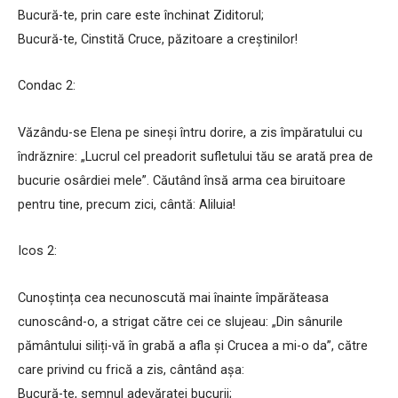
Bucură-te, prin care este închinat Ziditorul;
Bucură-te, Cinstită Cruce, păzitoare a creștinilor!
Condac 2:
Văzându-se Elena pe sineși întru dorire, a zis împăratului cu
îndrăznire: „Lucrul cel preadorit sufletului tău se arată prea de
bucurie osârdiei mele”. Căutând însă arma cea biruitoare
pentru tine, precum zici, cântă: Aliluia!
Icos 2:
Cunoștința cea necunoscută mai înainte împărăteasa
cunoscând-o, a strigat către cei ce slujeau: „Din sânurile
pământului siliți-vă în grabă a afla și Crucea a mi-o da”, către
care privind cu frică a zis, cântând așa:
Bucură-te, semnul adevăratei bucurii;