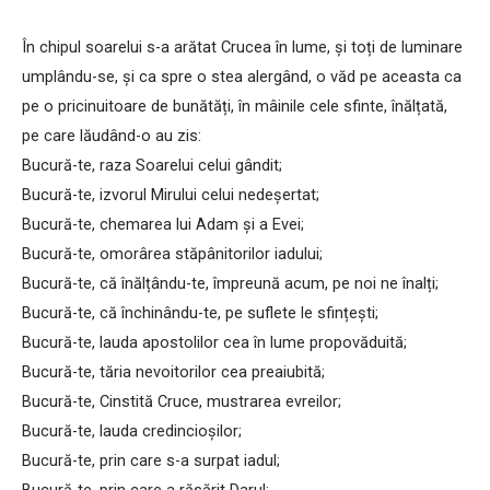
În chipul soarelui s-a arătat Crucea în lume, și toți de luminare
umplându-se, și ca spre o stea alergând, o văd pe aceasta ca
pe o pricinuitoare de bunătăți, în mâinile cele sfinte, înălțată,
pe care lăudând-o au zis:
Bucură-te, raza Soarelui celui gândit;
Bucură-te, izvorul Mirului celui nedeșertat;
Bucură-te, chemarea lui Adam și a Evei;
Bucură-te, omorârea stăpânitorilor iadului;
Bucură-te, că înălțându-te, împreună acum, pe noi ne înalți;
Bucură-te, că închinându-te, pe suflete le sfințești;
Bucură-te, lauda apostolilor cea în lume propovăduită;
Bucură-te, tăria nevoitorilor cea preaiubită;
Bucură-te, Cinstită Cruce, mustrarea evreilor;
Bucură-te, lauda credincioșilor;
Bucură-te, prin care s-a surpat iadul;