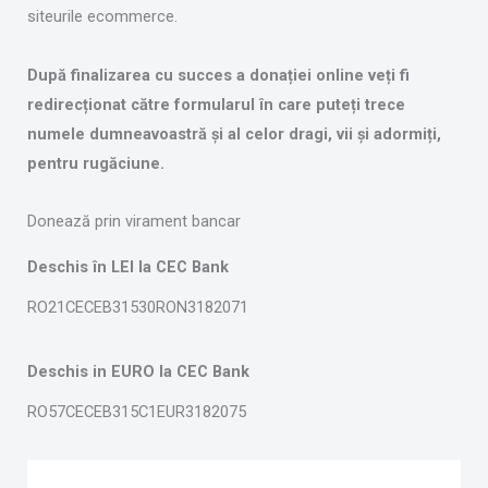
siteurile ecommerce.
După finalizarea cu succes a donației online veți fi
redirecționat către formularul în care puteți trece
numele dumneavoastră și al celor dragi, vii și adormiți,
pentru rugăciune.
Donează prin virament bancar
Deschis în LEI la CEC Bank
RO21CECEB31530RON3182071
Deschis in EURO la CEC Bank
RO57CECEB315C1EUR3182075