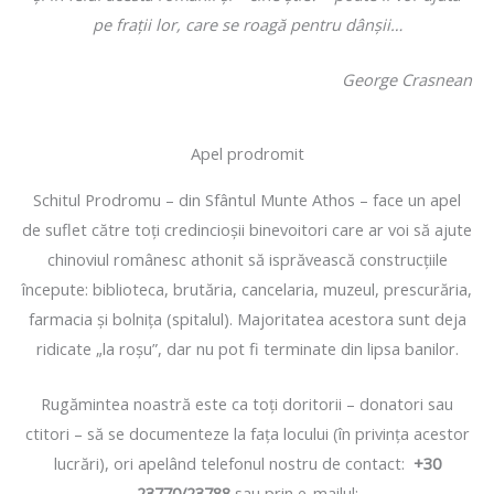
pe fraţii lor, care se roagă pentru dânşii…
George Crasnean
Apel prodromit
Schitul Prodromu – din Sfântul Munte Athos – face un apel
de suflet către toţi credincioşii binevoitori care ar voi să ajute
chinoviul românesc athonit să isprăvească construcţiile
începute: biblioteca, brutăria, cancelaria, muzeul, prescurăria,
farmacia şi bolniţa (spitalul). Majoritatea acestora sunt deja
ridicate „la roşu”, dar nu pot fi terminate din lipsa banilor.
Rugămintea noastră este ca toţi doritorii – donatori sau
ctitori – să se documenteze la faţa locului (în privinţa acestor
lucrări), ori apelând telefonul nostru de contact:
+30
23770/23788
sau prin e-mailul: