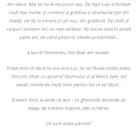
Am văzut. Mai să nu le recunosc aşa. De fapt s-au schimbat
mult mai multe: şi cimitirul şi grădina şi drumurile (cel din
livadă, cel de la intrare şi cel nou, din grădină). De chilii şi
corpuri sanitare nici nu mai vorbesc. Aţi lucrat ceva în aceşti
şapte ani, de când păstoriţi obştea prodomită!…
A lucrat Dumnezeu. Noi doar am asudat.
Drept este că dacă nu era voia Lui, nu se făceau toate astea.
Oricum, chiar cu ajutorul Domnului şi al Maicii Sale, tot
aveaţi nevoie de mulţi bani pentru tot ce aţi făcut…
Şi avem. Încă. Ia uitaţi-vă aici! – (şi gheronda deschide un
dulap, de mărime mijlocie, plin cu hârtii).
Ce sunt astea părinte?