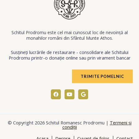
Schitul Prodromu este cel mai cunoscut loc de nevoinţă al
monahilor români din Sfântul Munte Athos.
Susțineți lucrările de restaurare - consolidare ale Schitului
Prodromu printr-o donație online sau prin virament bancar
TRIMITE POMELNIC
F
Y
G
a
o
o
c
u
o
e
t
g
b
u
l
o
b
e
o
e
© Copyright 2026 Schitul Romanesc Prodromu |
Termeni și
k
condiții
Acasa
Despre
Cuvant de folos
Contact