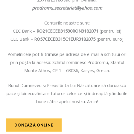
prodromu.secretariat@yahoo.com
Conturile noastre sunt:
CEC Bank –
RO21CECEB31530RON3182071
(pentru lei)
CEC Bank –
RO57CECEB315C1EUR3182075
(pentru euro)
Pomelnicele pot fi trimise pe adresa de e-mail a schitului ori
prin poşta la adresa: Schitul românesc Prodromu, Sfântul
Munte Athos, CP 1 – 63086, Karyes, Grecia.
Bunul Dumnezeu şi Preasfânta Lui Născătoare să dăruiască
pace şi binecuvântare tuturor celor ce-şi îndreaptă gândurile
bune către apelul nostru. Amin!
DONEAZĂ ONLINE