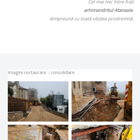
Cel mai mic între fraţi
arhimandritul Atanasie
,
dimpreună cu toată obştea prodromită.
Imagini restaurare - consolidare