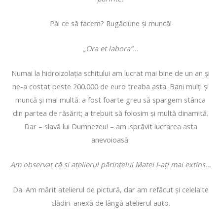
Păi ce să facem? Rugăciune şi muncă!
„Ora et labora”…
Numai la hidroizolaţia schitului am lucrat mai bine de un an şi
ne-a costat peste 200.000 de euro treaba asta. Bani mulţi şi
muncă şi mai multă: a fost foarte greu să spargem stânca
din partea de răsărit; a trebuit să folosim şi multă dinamită.
Dar – slavă lui Dumnezeu! – am isprăvit lucrarea asta
anevoioasă.
Am observat că şi atelierul părintelui Matei l-aţi mai extins…
Da. Am mărit atelierul de pictură, dar am refăcut şi celelalte
clădiri-anexă de lângă atelierul auto.