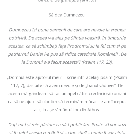
Să dea Dumnezeu!
Dumnezeu îşi pune oamenii de care are nevoie la vremea
potrivită. De aceea v-a ales pe Sfinţia voastră, în timpurile
acestea, ca să schimbaţi faţa Prodromului; la fel cum şi pe
patriarhul Daniel l-a pus să ridice catedrală României! „De
la Domnul s-a făcut aceasta”! (Psalm 117, 23).
„Domnul este ajutorul meu” – scrie într-acelaşi psalm (Psalm
117, 7), dar uite că avem nevoie şi de „banul văduvei”. De
aceea mă gândeam să fac un apel către credincioşii români
ca să ne ajute să izbutim să terminăm măcar ce am început
aici, la aşezământul lor din Athos.
Daţi-mi-l şi mie părinte ca să-l publicăm. Poate vă vor auzi
şi în felul acesta românii şi – cine ştie? – poate îi vor ajuta