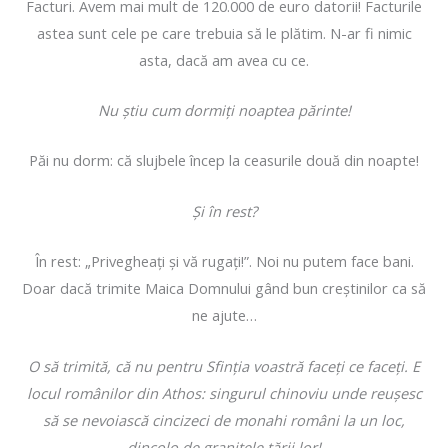
Facturi. Avem mai mult de 120.000 de euro datorii! Facturile
astea sunt cele pe care trebuia să le plătim. N-ar fi nimic
asta, dacă am avea cu ce.
Nu ştiu cum dormiţi noaptea părinte!
Păi nu dorm: că slujbele încep la ceasurile două din noapte!
Şi în rest?
În rest: „Privegheaţi şi vă rugaţi!”. Noi nu putem face bani.
Doar dacă trimite Maica Domnului gând bun creştinilor ca să
ne ajute…
O să trimită, că nu pentru Sfinţia voastră faceţi ce faceţi. E
locul românilor din Athos: singurul chinoviu unde reuşesc
să se nevoiască cincizeci de monahi români la un loc,
dincolo de graniţele ţării lor!