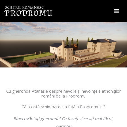
Sari
la
conținut
Cu gheronda Atanasie despre nevoile şi nevoinţele athoniţilor
români de la Prodromu
Cât costă schimbarea la faţă a Prodromului?
Binecuvântaţi gheronda! Ce faceţi şi ce aţi mai făcut,
părinte?