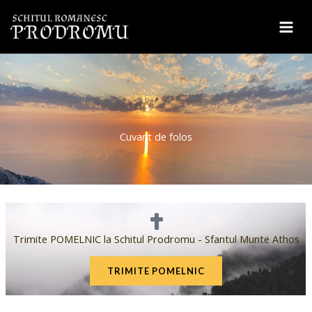
Sari
la
conținut
Cuvant de folos
Trimite POMELNIC la Schitul Prodromu - Sfantul Munte Athos
TRIMITE POMELNIC