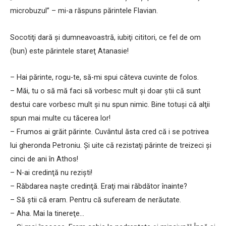
microbuzul” – mi-a răspuns părintele Flavian.
Socotiţi dară şi dumneavoastră, iubiţi cititori, ce fel de om
(bun) este părintele stareţ Atanasie!
– Hai părinte, rogu-te, să-mi spui câteva cuvinte de folos.
– Măi, tu o să mă faci să vorbesc mult şi doar ştii că sunt
destui care vorbesc mult şi nu spun nimic. Bine totuşi că alţii
spun mai multe cu tăcerea lor!
– Frumos ai grăit părinte. Cuvântul ăsta cred că i se potrivea
lui gheronda Petroniu. Şi uite că rezistaţi părinte de treizeci şi
cinci de ani în Athos!
– N-ai credinţă nu rezişti!
– Răbdarea naşte credinţă. Eraţi mai răbdător înainte?
– Să ştii că eram. Pentru că sufeream de nerăutate.
– Aha. Mai la tinereţe…