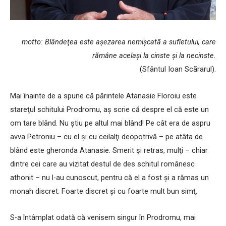
motto: Blândeţea este aşezarea nemişcatã a sufletului, care
rãmâne acelaşi la cinste şi la necinste.
(Sfântul Ioan Scãrarul).
Mai înainte de a spune că părintele Atanasie Floroiu este
stareţul schitului Prodromu, aş scrie că despre el că este un
om tare blând. Nu ştiu pe altul mai blând! Pe cât era de aspru
avva Petroniu – cu el şi cu ceilalţi deopotrivă – pe atâta de
blând este gheronda Atanasie. Smerit şi retras, mulţi – chiar
dintre cei care au vizitat destul de des schitul românesc
athonit – nu l-au cunoscut, pentru că el a fost şi a rămas un
monah discret. Foarte discret şi cu foarte mult bun simţ.
S-a întâmplat odată că venisem singur în Prodromu, mai