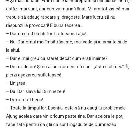
– Şi mai încoace. Eram sabie la nedreptate şi minciună! Încă şi
astăzi mai sunt, dar cumva mai înfrânat. Mi-am tot zis că mai
trebuie să adaug răbdare şi dragoste. Mare lucru să nu
răspunzi la provocări! E bună tăcerea…
– Dar nu cred că aţi fost totdeauna aşa!
– Nu. Dar omul mai îmbătrâneşte, mai vede şi ia aminte şi de
la altul.
– Dar e mai greu ca stareţ decât cum eraţi înainte?
– De mii de ori! Şi nu ai un moment să spui: „ăsta e al meu”. Îţi
pierzi aşezarea sufletească.
– Liniştea.
– Da. Dar slavă lui Dumnezeu!
– Doxa tou Theou!
– Toate la timpul lor. Esenţial este să nu cauţi tu problemele.
Ajung acelea care vin oricum peste tine. Dar acelora le poţi
face faţă pentru că ştii că sunt îngăduite de Dumnezeu.