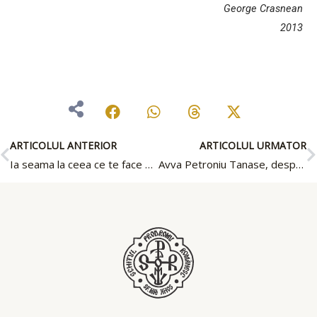
George Crasnean
2013
Prev
N
ARTICOLUL ANTERIOR
ARTICOLUL URMATOR
Ia seama la ceea ce te face să cazi
Avva Petroniu Tanase, despre rai şi iad