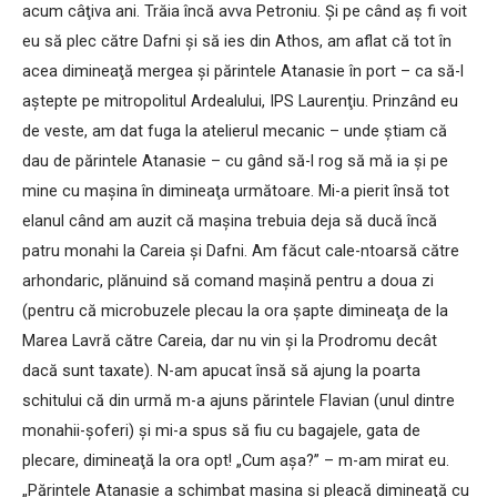
acum câţiva ani. Trăia încă avva Petroniu. Şi pe când aş fi voit
eu să plec către Dafni şi să ies din Athos, am aflat că tot în
acea dimineaţă mergea şi părintele Atanasie în port – ca să-l
aştepte pe mitropolitul Ardealului, IPS Laurenţiu. Prinzând eu
de veste, am dat fuga la atelierul mecanic – unde ştiam că
dau de părintele Atanasie – cu gând să-l rog să mă ia şi pe
mine cu maşina în dimineaţa următoare. Mi-a pierit însă tot
elanul când am auzit că maşina trebuia deja să ducă încă
patru monahi la Careia şi Dafni. Am făcut cale-ntoarsă către
arhondaric, plănuind să comand maşină pentru a doua zi
(pentru că microbuzele plecau la ora şapte dimineaţa de la
Marea Lavră către Careia, dar nu vin şi la Prodromu decât
dacă sunt taxate). N-am apucat însă să ajung la poarta
schitului că din urmă m-a ajuns părintele Flavian (unul dintre
monahii-şoferi) şi mi-a spus să fiu cu bagajele, gata de
plecare, dimineaţă la ora opt! „Cum aşa?” – m-am mirat eu.
„Părintele Atanasie a schimbat maşina şi pleacă dimineaţă cu